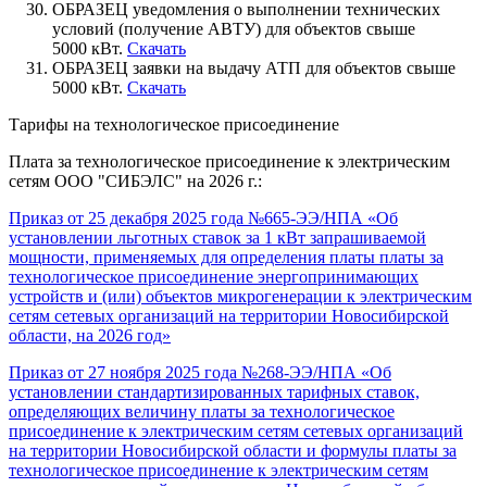
ОБРАЗЕЦ уведомления о выполнении технических
условий (получение АВТУ) для объектов свыше
5000 кВт.
Скачать
ОБРАЗЕЦ заявки на выдачу АТП для объектов свыше
5000 кВт.
Скачать
Тарифы на технологическое присоединение
Плата за технологическое присоединение к электрическим
сетям ООО "СИБЭЛС" на 2026 г.:
Приказ от 25 декабря 2025
года №665-ЭЭ/НПА «Об
установлении льготных ставок за 1 кВт запрашиваемой
мощности, применяемых для определения платы платы за
технологическое присоединение энергопринимающих
устройств и (или) объектов микрогенерации к электрическим
сетям сетевых организаций на территории Новосибирской
области, на 2026
год»
Приказ от 27
ноября 2025
года №268
-ЭЭ/НПА
«Об
установлении стандартизированных тарифных ставок,
определяющих
величину платы за технологическое
присоединение
к электрическим сетям сетевых организаций
на территории Новосибирской области и формулы платы за
технологическое присоединение к электрическим сетям