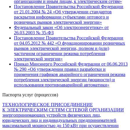
организациям и иным лицам, к электрическим сетям»
Постановление Правительства Российской Федерации
от 21.01.2004 № 24 «Об утверждении стандартов
раскрытия информации субъектами оптового и
розничных рынков электрической энергии»
Федеральный закон «Об электроэнергетике» от
26.03.2003 № 35-ФЗ
Постановление Правительства Российской Федерации
от 04.05.2012 № 442 «О функционировании розничных
рынков электрической энергии, полном и (или)
частичном ограничении режима потребления
электрической энергии»
Приказ Минэнерго Российской Федерации от 06.06.2013
№ 290 «Об утверждении правил разработки и
применения графиков аварийного ограничения режима
потребления электрической энергии (мощности) и
использования противоаварийной автоматики»
Паспорта услуг (процессов)
ТЕХНОЛОГИЧЕСКОЕ ПРИСОЕДИНЕНИЕ
К ЭЛЕКТРИЧЕСКИМ СЕТЯМ СЕТЕВОЙ ОРГАНИЗАЦИИ
энергопринимающих устройств физических лиц,
юридических лиц и индивидуальных предпринимателей
максимальной мощностью до 150 кВт при осуществлении