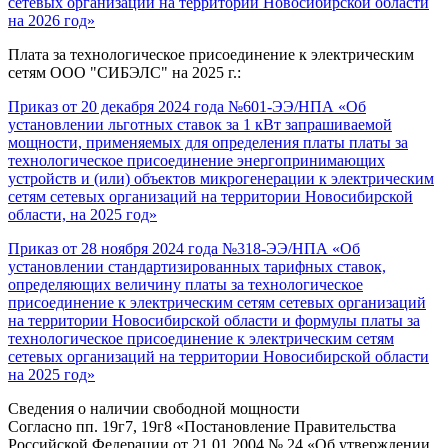
сетевых организаций на территории Новосибирской области
на 2026
год»
Плата за технологическое присоединение к электрическим
сетям ООО "СИБЭЛС" на 2025 г.:
Приказ от 20 декабря 2024 года №601-ЭЭ/НПА «Об
установлении льготных ставок за 1 кВт запрашиваемой
мощности, применяемых для определения платы платы за
технологическое присоединение энергопринимающих
устройств и (или) объектов микрогенерации к электрическим
сетям сетевых организаций на территории Новосибирской
области, на 2025 год»
Приказ от 28 ноября 2024 года №318-ЭЭ/НПА
«Об
установлении стандартизированных тарифных ставок,
определяющих
величину платы за технологическое
присоединение
к электрическим сетям сетевых организаций
на территории Новосибирской области и формулы платы за
технологическое присоединение к электрическим сетям
сетевых организаций на территории Новосибирской области
на 202
5
год»
Сведения о наличии свободной мощности
Согласно пп. 19г7, 19г8 «Постановление Правительства
Российской Федерации от 21.01.2004 № 24 «Об утверждении