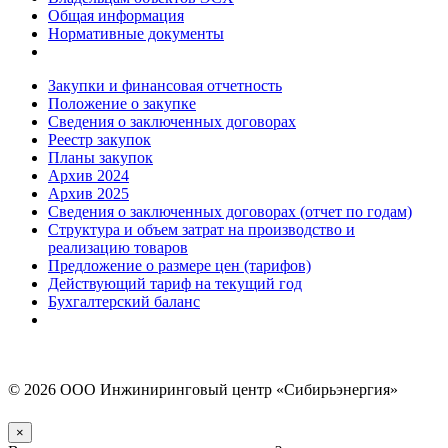
Общая информация
Нормативные документы
Закупки и финансовая отчетность
Положение о закупке
Сведения о заключенных договорах
Реестр закупок
Планы закупок
Архив 2024
Архив 2025
Сведения о заключенных договорах (отчет по годам)
Структура и объем затрат на производство и
реализацию товаров
Предложение о размере цен (тарифов)
Действующий тариф на текущий год
Бухгалтерский баланс
Противодействие коррупции
Согласие на обработку персональных данных
© 2026 ООО Инжиниринговый центр «Сибирьэнергия»
×